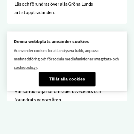
Läs och förundras över alla Gröna Lunds
artistuppträdanden.
Denna webbplats använder cookies
År för år
Vi använder cookies för att analysera trafik, anpassa
Häng med på en tur år för år från 1883 till nu.
marknadsföring och för sociala mediefunktioner.
Integritets- och
cookiepolicy ›
.
Tillåt alla cookies
Byggnader & Områden
Här kan du följa hur området utvecklats och
förändrats genom åren.