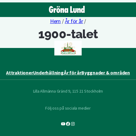
Hem
/
År för år
/
1900-talet
Attraktioner
Underhållning
År för år
Byggnader & områden
Lilla Allmänna Gränd 9, 115 21 Stockholm
Följ oss på sociala medier
YouTube
Facebook
Instagram