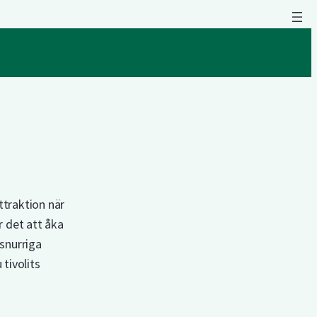
ttraktion när
r det att åka
 snurriga
 tivolits