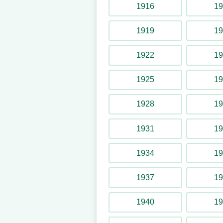
1916
19
1919
19
Barnradiobilarna
1922
19
2003
1925
19
1928
19
Berg- och dalbanan
1931
19
1931 – 1965
1934
19
Berg- och dalbanekarusel
1937
19
1918 – 1922
1940
19