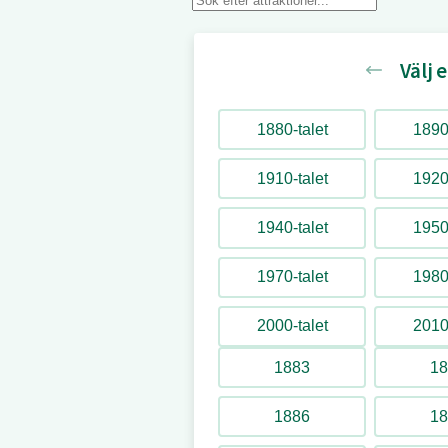
efter
attraktioner
Välj 
1880-talet
1890-
Aeroplankarusellen
1910-talet
1920-
1919 – 1941
1940-talet
1950-
Airborne
1970-talet
1980-
1963 – 1965
2000-talet
2010-
1883
18
Amor-tåg
1886
18