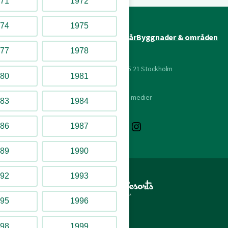
71
1972
74
1975
Attraktioner
Underhållning
År för år
Byggnader & områden
77
1978
Lilla Allmänna Gränd 9, 115 21 Stockholm
80
1981
Följ oss på sociala medier
83
1984
YouTube
Facebook
Instagram
86
1987
89
1990
92
1993
95
1996
98
1999