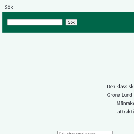
Sök
Sök
Sök
Den klassisk
Gröna Lund ö
Månraket
attrakti
Sök