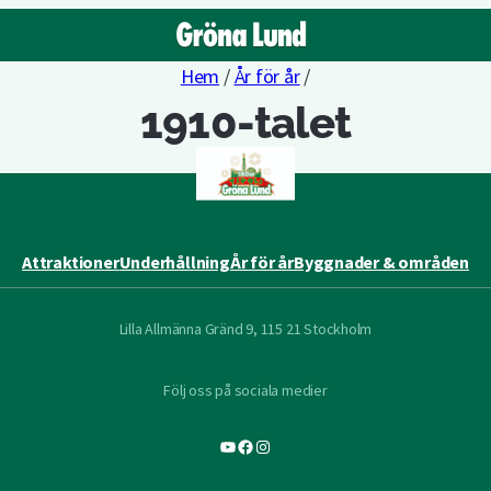
Hem
/
År för år
/
1910-talet
Attraktioner
Underhållning
År för år
Byggnader & områden
Lilla Allmänna Gränd 9, 115 21 Stockholm
Följ oss på sociala medier
YouTube
Facebook
Instagram