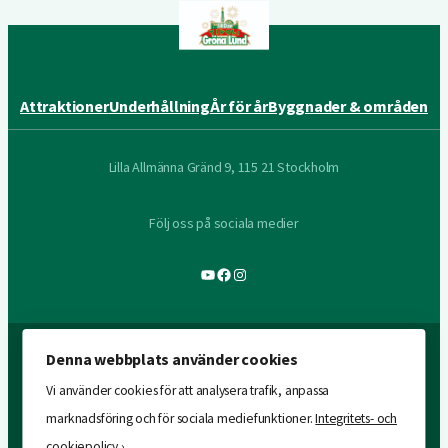
Attraktioner
Underhållning
År för år
Byggnader & områden
Lilla Allmänna Gränd 9, 115 21 Stockholm
Följ oss på sociala medier
YouTube
Facebook
Instagram
Denna webbplats använder cookies
Vi använder cookies för att analysera trafik, anpassa
marknadsföring och för sociala mediefunktioner.
Integritets- och
cookiepolicy ›
.