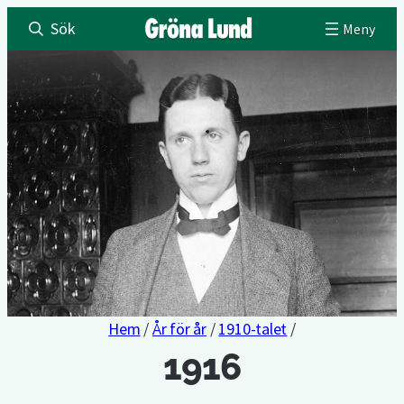
Sök
Hem
/
År för år
/
1910-talet
/
1916