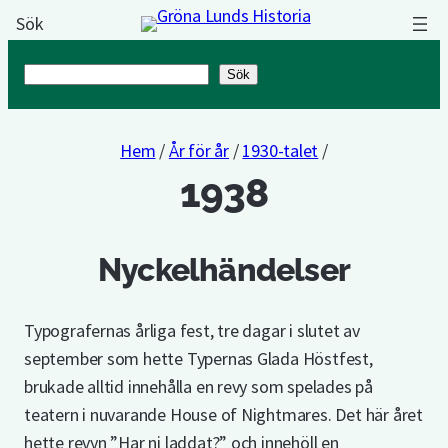
Sök
Sök
Sök
Hem
/
År för år
/
1930-talet
/
1938
Nyckelhändelser
Typografernas årliga fest, tre dagar i slutet av
september som hette Typernas Glada Höstfest,
brukade alltid innehålla en revy som spelades på
teatern i nuvarande House of Nightmares. Det här året
hette revyn ”Har ni laddat?” och innehöll en