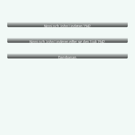
Ninni och John Lindgren 1942.
Ninni och John Lindgren gifter sig den 3 juli 1942.
Dansbanan.