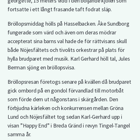
georgette, 15 meters vidd i den böljande kjolen som
fortsatte i ett långt frasande taft fodrat släp.
Bröllopsmiddag hölls på Hasselbacken. Åke Sundborg
fungerade som värd och även om deras mödrar
accepterat sina barns val hade de för rättvisans skull
både Nöjesfältets och tivolits orkestrar på plats för
hylla brudparet med musik. Karl Gerhard höll tal, Jules
Berman sjöng en bröllopsvisa.
Bröllopsresan företogs senare på kvällen då brudparet
gick ombord på en gondol förvandlad till motorbåt
som förde dem ut någonstans i skärgården. Den
förbjudna kärleken och konkurrensen mellan Gröna
Lund och Nöjesfältet tog sedan Karl-Gerhard upp i
visan ”Happy End” i Breda Gränd i revyn Tingel-Tangel
samma år.