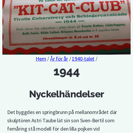
Hem
/
År för år
/
1940-talet
/
1944
Nyckelhändelser
Det byggdes en springbrunn på mellanområdet där
skulptören Astri Taube lät sin son Sven-Bertil som
femåring stå modell för den lilla pojken vid