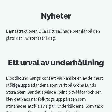
Blood Hound Gang – en av dem mer kaosartade spelningarna på Stora
scen.
Nyheter
Barnattraktionen Lilla Fritt Fall hade premiär på den
plats där Twister står i dag.
Ett urval av underhållning
Bloodhound Gangs konsert var kanske en av de mest
stökiga uppträdandena som varit på Gröna Lunds
Stora Scen. Bandet spelade i princip två låtar och sen
blev det kaos när folk togs upp på scen som
utmanades att klä av sig till underkläderna. Som tack