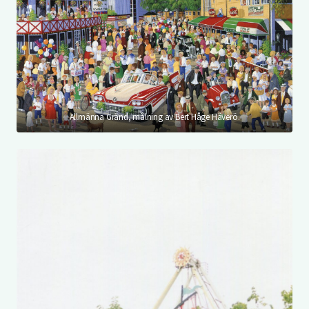
Allmänna Gränd, målning av Bert Håge Häverö.