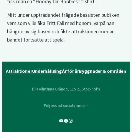
fick man en ”Hooray for Boobies” t-shirt.
Mitt under uppträdandet frågade bassisten publiken
vem som ville åka Fritt Fall med honom, varpå han
hängde av sig basen och åkte attraktionen medan
bandet fortsatte att spela.
Attraktioner
Underhållning
År för år
Byggnader & områden
Lilla Allmänna Gränd 9, 115 21 Stockholm
Följ oss på sociala medier
YouTube
Facebook
Instagram