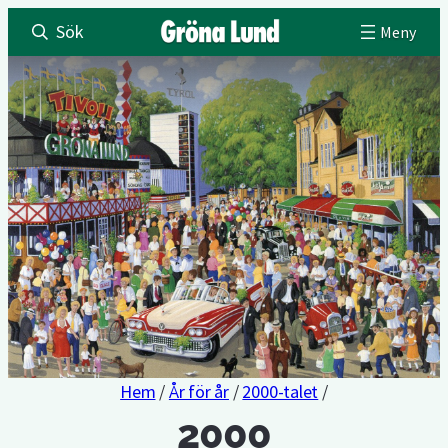
Sök
Hem
/
År för år
/
2000-talet
/
2000