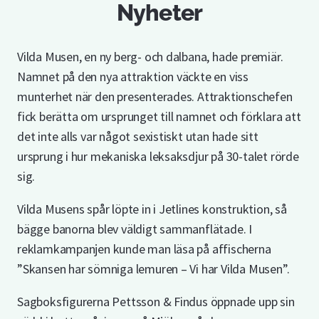
Nyheter
Vilda Musen, en ny berg- och dalbana, hade premiär.
Namnet på den nya attraktion väckte en viss
munterhet när den presenterades. Attraktionschefen
fick berätta om ursprunget till namnet och förklara att
det inte alls var något sexistiskt utan hade sitt
ursprung i hur mekaniska leksaksdjur på 30-talet rörde
sig.
Vilda Musens spår löpte in i Jetlines konstruktion, så
bägge banorna blev väldigt sammanflätade. I
reklamkampanjen kunde man läsa på affischerna
”Skansen har sömniga lemuren – Vi har Vilda Musen”.
Sagboksfigurerna Pettsson & Findus öppnade upp sin