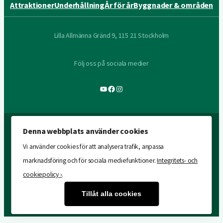
Attraktioner
Underhållning
År för år
Byggnader & områden
Lilla Allmänna Gränd 9, 115 21 Stockholm
Följ oss på sociala medier
YouTube
Facebook
Instagram
Denna webbplats använder cookies
Vi använder cookies för att analysera trafik, anpassa
marknadsföring och för sociala mediefunktioner.
Integritets- och
cookiepolicy ›
.
Tillåt alla cookies