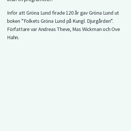
Inför att Gröna Lund firade 120 år gav Gröna Lund ut
boken ”Folkets Gröna Lund på Kungl. Djurgården”.
Författare var Andreas Theve, Mas Wickman och Ove
Hahn.
Årets nya åkattraktion Vilda Musen.
Modell över Vilda Musen och Jetline.
Utkast till jubileumsaffisch.
Programchefen Staffan Littmark.