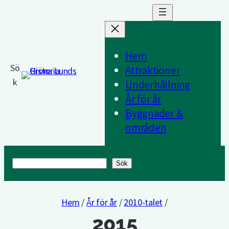
Hem
Sö
Attraktioner
k
Underhållning
År för år
Byggnader &
områden
Sök
Sök
Hem
/
År för år
/
2010-talet
/
2015