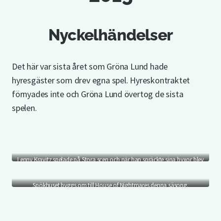
Nyckelhändelser
Det här var sista året som Gröna Lund hade
hyresgäster som drev egna spel. Hyreskontraktet
förnyades inte och Gröna Lund övertog de sista
spelen.
Lenny Kravitz spelade på Stora scen och när han spräckte sina byxor blev
det en världsnyhet.
Spökhuset byggs om till House of Nightmares denna säsong.