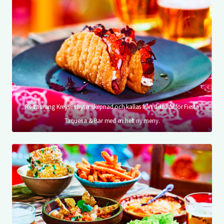
Restaurang Kreys´s byter skepnad och kallas från detta år för Fiesta
Taqueria & Bar med en helt ny meny.