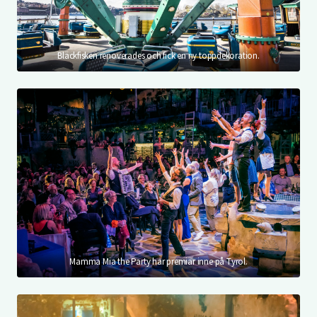
Bläckfisken renoverades och fick en ny toppdekoration.
Mamma Mia the Party har premiär inne på Tyrol.