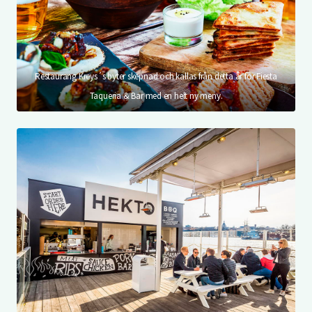
Restaurang Kreys´s byter skepnad och kallas från detta år för Fiesta
Taqueria & Bar med en helt ny meny.