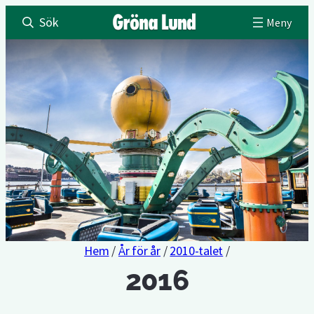
Sök
Hem
/
År för år
/
2010-talet
/
2016