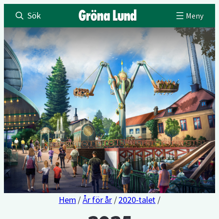
Sök
Hem
/
År för år
/
2020-talet
/