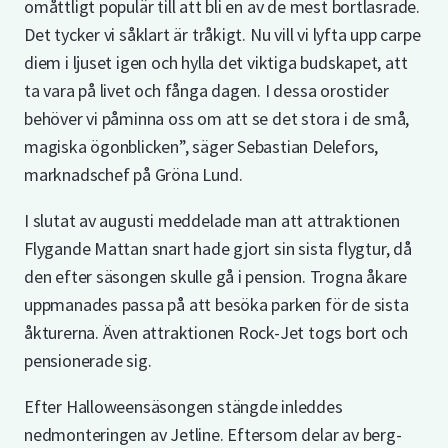
omåttligt populär till att bli en av de mest bortlasrade.
Det tycker vi såklart är tråkigt. Nu vill vi lyfta upp carpe
diem i ljuset igen och hylla det viktiga budskapet, att
ta vara på livet och fånga dagen. I dessa orostider
behöver vi påminna oss om att se det stora i de små,
magiska ögonblicken”, säger Sebastian Delefors,
marknadschef på Gröna Lund.
I slutat av augusti meddelade man att attraktionen
Flygande Mattan snart hade gjort sin sista flygtur, då
den efter säsongen skulle gå i pension. Trogna åkare
uppmanades passa på att besöka parken för de sista
åkturerna. Även attraktionen Rock-Jet togs bort och
pensionerade sig.
Efter Halloweensäsongen stängde inleddes
nedmonteringen av Jetline. Eftersom delar av berg-