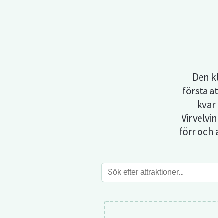
Den kl
första a
kvar
Virvelvin
förr och 
Sök
efter
attraktioner