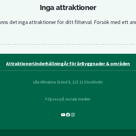
Inga attraktioner
nns det inga attraktioner för ditt filterval. Försök med ett ann
Attraktioner
Underhållning
År för år
Byggnader & områden
Lilla Allmänna Gränd 9, 115 21 Stockholm
Följ oss på sociala medier
YouTube
Facebook
Instagram