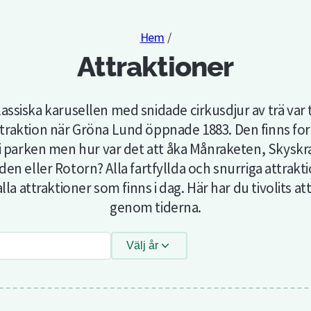
Hem
/
Attraktioner
assiska karusellen med snidade cirkusdjur av trä var t
ttraktion när Gröna Lund öppnade 1883. Den finns fo
 i parken men hur var det att åka Månraketen, Skyskr
den eller Rotorn? Alla fartfyllda och snurriga attrakt
alla attraktioner som finns i dag. Här har du tivolits at
genom tiderna.
Välj år