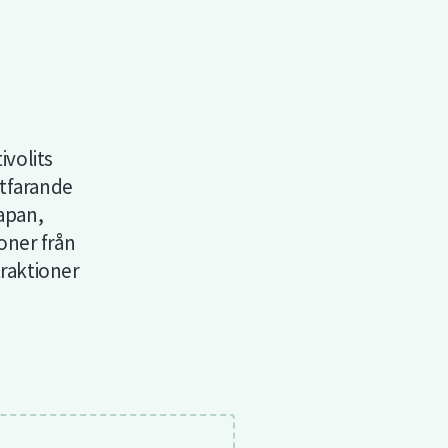
ivolits
rtfarande
apan,
ioner från
traktioner