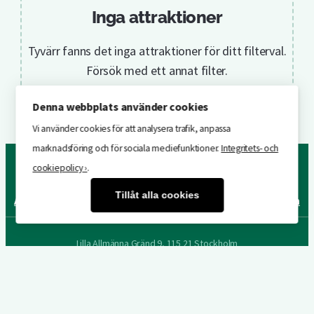
Inga attraktioner
Tyvärr fanns det inga attraktioner för ditt filterval.
Försök med ett annat filter.
Denna webbplats använder cookies
Vi använder cookies för att analysera trafik, anpassa
marknadsföring och för sociala mediefunktioner.
Integritets- och
cookiepolicy ›
.
Tillåt alla cookies
Attraktioner
Underhållning
År för år
Byggnader & områden
Lilla Allmänna Gränd 9, 115 21 Stockholm
Följ oss på sociala medier