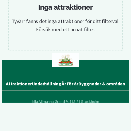
Inga attraktioner
Tyvärr fanns det inga attraktioner för ditt filterval.
Försök med ett annat filter.
Attraktioner
Underhållning
År för år
Byggnader & områden
Lilla Allmänna Gränd 9, 115 21 Stockholm
Följ oss på sociala medier