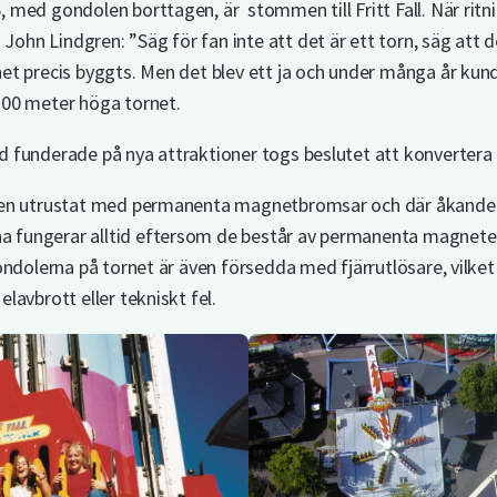
 med gondolen borttagen, är stommen till Fritt Fall. När ritnin
ohn Lindgren: ”Säg för fan inte att det är ett torn, säg att d
net precis byggts. Men det blev ett ja och under många år kun
100 meter höga tornet.
 funderade på nya attraktioner togs beslutet att konvertera torn
rken utrustat med permanenta magnetbromsar och där åkande f
 fungerar alltid eftersom de består av permanenta magneter
gondolerna på tornet är även försedda med fjärrutlösare, vilke
lavbrott eller tekniskt fel.