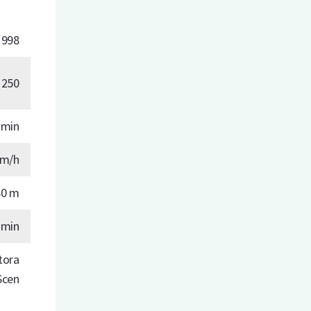
1998
250
amin
km/h
80 m
 min
tora
Scen