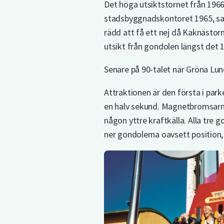
Det höga utsiktstornet från 1966,
stadsbyggnadskontoret 1965, sa J
rädd att få ett nej då Kaknästor
utsikt från gondolen längst det 
Senare på 90-talet när Gröna Lund
Attraktionen är den första i pa
en halv sekund. Magnetbromsarna
någon yttre kraftkälla. Alla tre 
ner gondolerna oavsett position, e