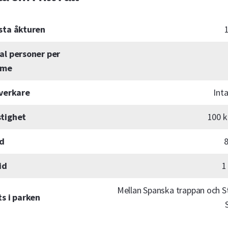
sta åkturen
al personer per
mme
lverkare
Int
tighet
100 
d
id
1
Mellan Spanska trappan och S
ts i parken