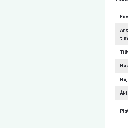
För
Ant
ti
Til
Has
Höj
Åkt
Pla