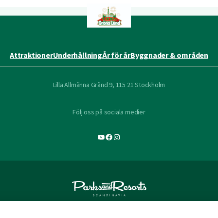
Attraktioner
Underhållning
År för år
Byggnader & områden
Lilla Allmänna Gränd 9, 115 21 Stockholm
Följ oss på sociala medier
YouTube
Facebook
Instagram