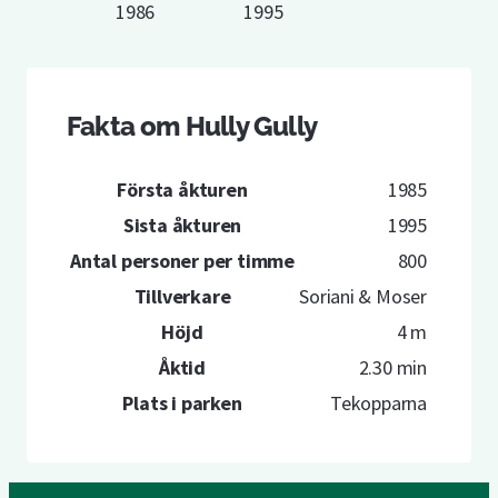
1986
1995
Fakta om Hully Gully
Första åkturen
1985
Sista åkturen
1995
Antal personer per timme
800
Tillverkare
Soriani & Moser
Höjd
4 m
Åktid
2.30 min
Plats i parken
Tekopparna