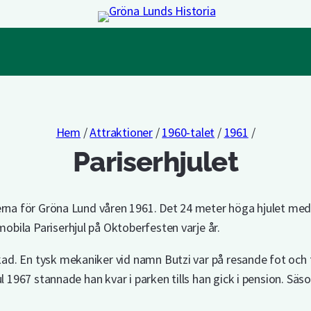
Hem
/
Attraktioner
/
1960-talet
/
1961
/
Pariserhjulet
erna för Gröna Lund våren 1961. Det 24 meter höga hjulet med 
bila Pariserhjul på Oktoberfesten varje år.
d. En tysk mekaniker vid namn Butzi var på resande fot och föl
l 1967 stannade han kvar i parken tills han gick i pension. Säs