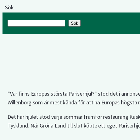
Hoppa
Sök
till
innehåll
Sök
Sök
”Var finns Europas största Pariserhjul?” stod det i annons
Willenborg som är mest kända för att ha Europas högsta mo
Det här hjulet stod varje sommar framför restaurang Kaska
Tyskland. När Gröna Lund till slut köpte ett eget Pariserhju