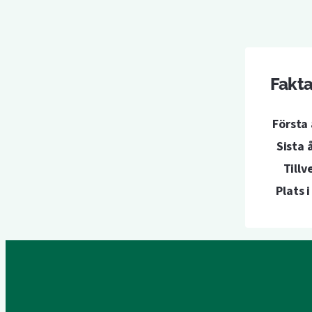
Fakta
Första
Sista 
Tillv
Plats 