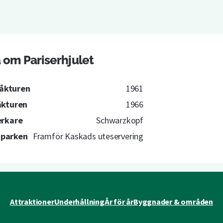
 om Pariserhjulet
 åkturen
1961
åkturen
1966
erkare
Schwarzkopf
i parken
Framför Kaskads uteservering
Attraktioner
Underhållning
År för år
Byggnader & områden