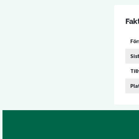
Fak
För
Sis
Til
Pla