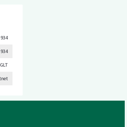
1934
1934
GLT
tnet