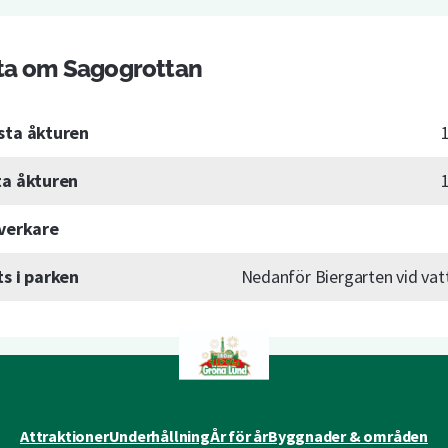
ta om Sagogrottan
sta åkturen
ta åkturen
lverkare
ts i parken
Nedanför Biergarten vid vat
Attraktioner
Underhållning
År för år
Byggnader & områden