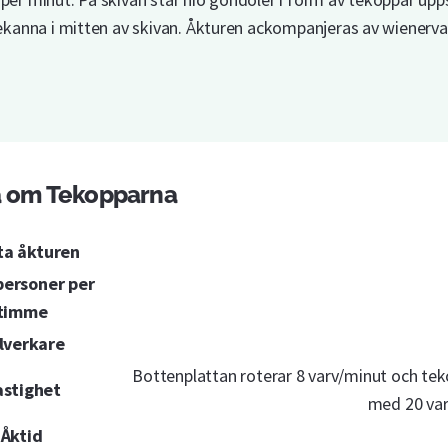
tekanna i mitten av skivan. Åkturen ackompanjeras av wienerval
a om Tekopparna
ta åkturen
personer per
timme
llverkare
Bottenplattan roterar 8 varv/minut och te
stighet
med 20 va
Åktid