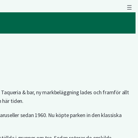
 Taqueria & bar, ny markbeläggning lades och framför allt
 här tiden.
karuseller sedan 1960. Nu köpte parken in den klassiska
ställda i grupper om tre. Sedan roterar de enskilda