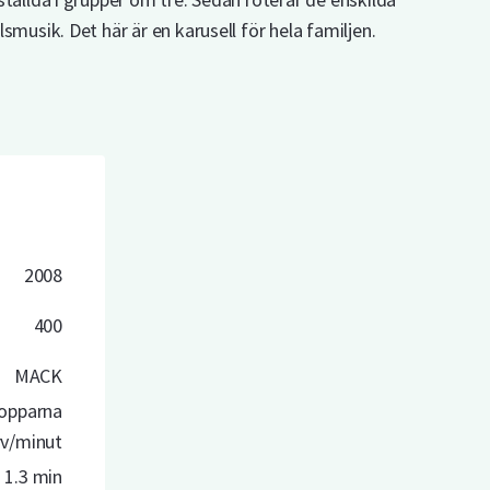
smusik. Det här är en karusell för hela familjen.
2008
400
MACK
kopparna
rv/minut
1.3 min