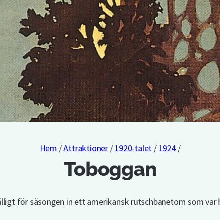
Hem
/
Attraktioner
/
1920-talet
/
1924
/
Toboggan
fälligt för säsongen in ett amerikansk rutschbanetorn som va