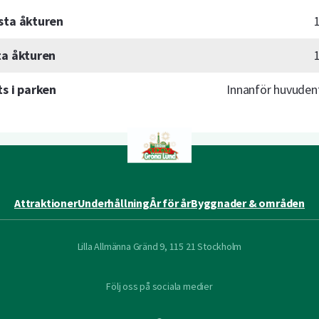
sta åkturen
ta åkturen
ts i parken
Innanför huvuden
Attraktioner
Underhållning
År för år
Byggnader & områden
Lilla Allmänna Gränd 9, 115 21 Stockholm
Följ oss på sociala medier