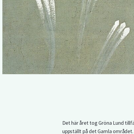
Det här året tog Gröna Lund till
uppställt på det Gamla området.