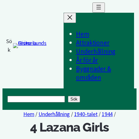
Hem
Sö
Attraktioner
k
Underhållning
År för år
Byggnader &
områden
Sök
Sök
Hem
/
Underhållning
/
1940-talet
/
1944
/
4 Lazana Girls