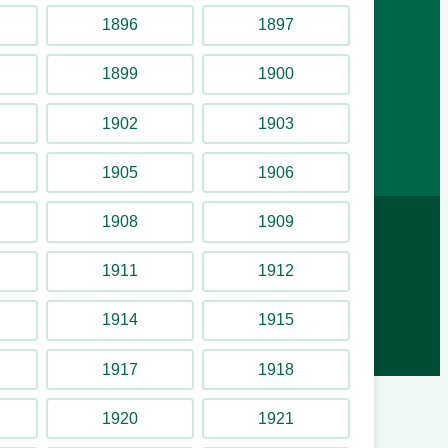
Lilla Allmänna Gränd 9, 115 21 Stockholm
1896
1897
1899
1900
Följ oss på sociala medier
1902
1903
YouTube
Facebook
Instagram
1905
1906
1908
1909
1911
1912
1914
1915
1917
1918
1920
1921