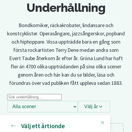
Underhållning
Bondkomiker, räckakrobater, lindansare och
konstcyklister. Operasångare, jazzsångerskor, popband
och hiphoppare. Vissa uppträdde bara en gång som
första rockartisten Terry Dene medan andra som
Evert Taube återkom år efter år. Gröna Lund har haft
fler än 4700 olika uppträdanden på sina olika scener
genom åren och här kan du se bilder, läsa och
förundras över vad publiken fått uppleva sedan 1883.
Sök
underhållning
Filtrera
Välj år
efter
scen
Välj ett årtionde