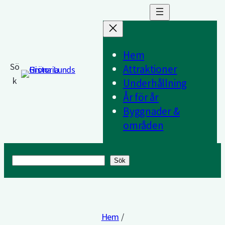
Hem
Sö
Attraktioner
k
Underhållning
År för år
Byggnader &
områden
Sök
Sök
Hem
/