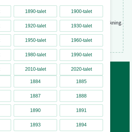
Underhållning
1890-talet
1900-talet
Tyvärr fanns det ingen underhållning för din sökning.
1920-talet
1930-talet
Försök gärna med en annan sökning.
1950-talet
1960-talet
1980-talet
1990-talet
2010-talet
2020-talet
1884
1885
Attraktioner
1887
1888
Underhållning
År för år
1890
1891
Byggnader & områden
1893
1894