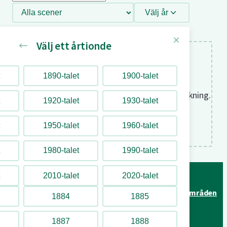
underhållning
Filtrera
Välj år
efter
scen
Välj ett årtionde
Underhållning
1890-talet
1900-talet
Tyvärr fanns det ingen underhållning för din sökning.
1920-talet
1930-talet
Försök gärna med en annan sökning.
1950-talet
1960-talet
1980-talet
1990-talet
2010-talet
2020-talet
Attraktioner
Underhållning
År för år
Byggnader & områden
1884
1885
1887
1888
Lilla Allmänna Gränd 9, 115 21 Stockholm