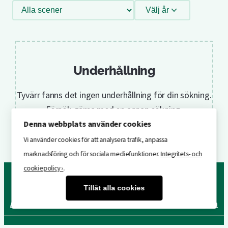
Filtrera
Välj år
efter
scen
Underhållning
Tyvärr fanns det ingen underhållning för din sökning.
Försök gärna med en annan sökning.
Denna webbplats använder cookies
Vi använder cookies för att analysera trafik, anpassa
marknadsföring och för sociala mediefunktioner.
Integritets- och
cookiepolicy ›
.
Tillåt alla cookies
Attraktioner
Underhållning
År för år
Byggnader & områden