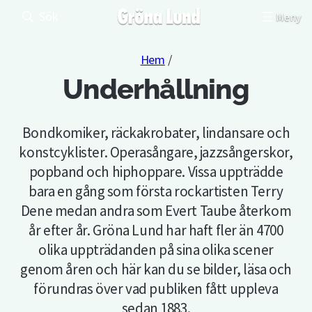
Sök
Hem
/
Underhållning
Bondkomiker, räckakrobater, lindansare och
konstcyklister. Operasångare, jazzsångerskor,
popband och hiphoppare. Vissa uppträdde
bara en gång som första rockartisten Terry
Dene medan andra som Evert Taube återkom
år efter år. Gröna Lund har haft fler än 4700
olika uppträdanden på sina olika scener
genom åren och här kan du se bilder, läsa och
förundras över vad publiken fått uppleva
sedan 1883.