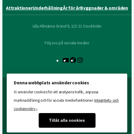
Attraktioner
Underhållning
År för år
Byggnader & områden
Lilla Allmänna Gränd 9, 115 21 Stockholm
Följ oss på sociala medier
YouTube
Facebook
Instagram
Denna webbplats använder cookies
Vi använder cookies för att analysera trafik, anpassa
marknadsföring och för sociala mediefunktioner.
Integritets- och
cookiepolicy ›
.
Tillåt alla cookies