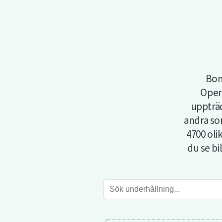
Bon
Oper
uppträ
andra so
4700 oli
du se bi
Sök
underhållning