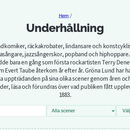
Hem
/
Underhållning
dkomiker, räckakrobater, lindansare och konstcyklis
asångare, jazzsångerskor, popband och hiphoppare. 
dde bara en gång som första rockartisten Terry Den
m Evert Taube återkom år efter år. Gröna Lund har haf
ka uppträdanden på sina olika scener genom åren oc
lder, läsa och förundras över vad publiken fått uppl
1883.
Filtrera
Väl
efter
scen