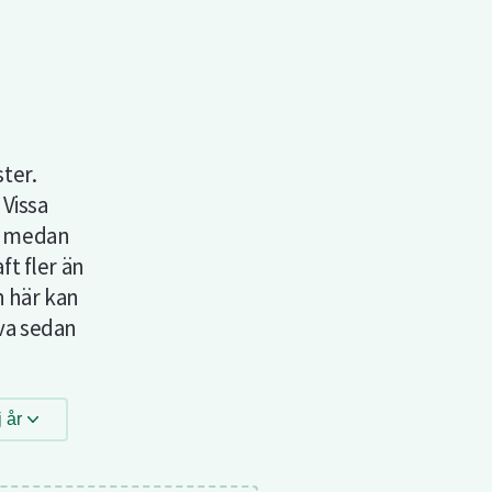
ter.
Vissa
e medan
t fler än
h här kan
eva sedan
j år