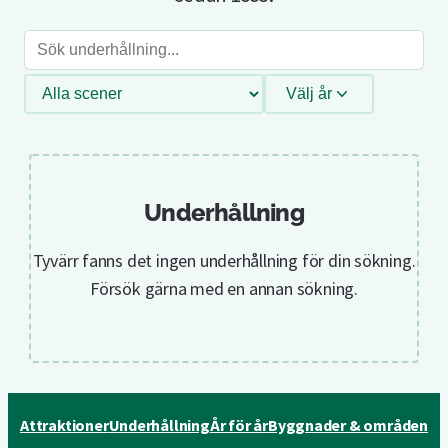
Sök
underhållning
Filtrera
Välj år
efter
scen
Underhållning
Tyvärr fanns det ingen underhållning för din sökning.
Försök gärna med en annan sökning.
Attraktioner
Underhållning
År för år
Byggnader & områden