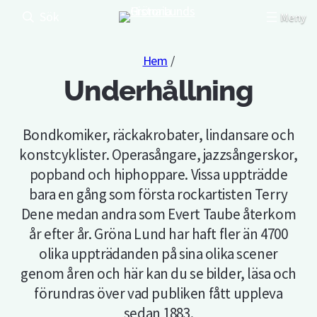
Sök
Hem
/
Underhållning
Bondkomiker, räckakrobater, lindansare och
konstcyklister. Operasångare, jazzsångerskor,
popband och hiphoppare. Vissa uppträdde
bara en gång som första rockartisten Terry
Dene medan andra som Evert Taube återkom
år efter år. Gröna Lund har haft fler än 4700
olika uppträdanden på sina olika scener
genom åren och här kan du se bilder, läsa och
förundras över vad publiken fått uppleva
sedan 1883.