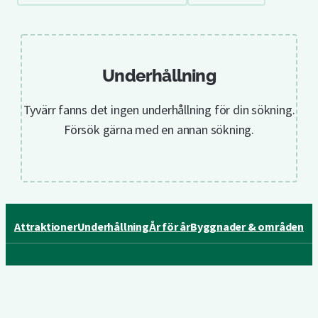
efter
scen
Underhållning
Tyvärr fanns det ingen underhållning för din sökning.
Försök gärna med en annan sökning.
Attraktioner
Underhållning
År för år
Byggnader & områden
Lilla Allmänna Gränd 9, 115 21 Stockholm
Följ oss på sociala medier