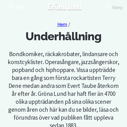
Sök
Hem
/
Underhållning
Bondkomiker, räckakrobater, lindansare och
konstcyklister. Operasångare, jazzsångerskor,
popband och hiphoppare. Vissa uppträdde
bara en gång som första rockartisten Terry
Dene medan andra som Evert Taube återkom
år efter år. Gröna Lund har haft fler än 4700
olika uppträdanden på sina olika scener
genom åren och här kan du se bilder, läsa och
förundras över vad publiken fått uppleva
sedan 1883.