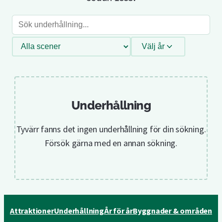
Sök
underhållning
Filtrera
Välj år
efter
scen
Underhållning
Tyvärr fanns det ingen underhållning för din sökning.
Försök gärna med en annan sökning.
Attraktioner
Underhållning
År för år
Byggnader & områden