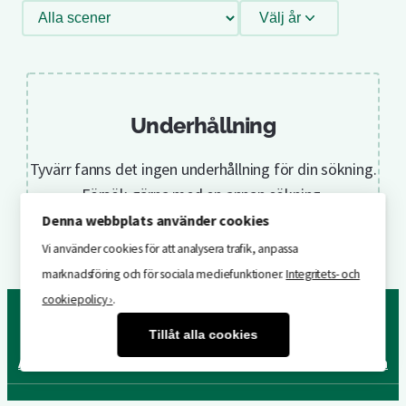
Filtrera
Välj år
efter
scen
Underhållning
Tyvärr fanns det ingen underhållning för din sökning.
Försök gärna med en annan sökning.
Denna webbplats använder cookies
Vi använder cookies för att analysera trafik, anpassa
marknadsföring och för sociala mediefunktioner.
Integritets- och
cookiepolicy ›
.
Tillåt alla cookies
Attraktioner
Underhållning
År för år
Byggnader & områden