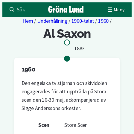
Sök
Hem
/
Underhållning
/
1960-talet
/
1960
/
Al Saxon
1883
1960
Den engelska tv stjärnan och skividolen
engagerades för att uppträda på Stora
scen den 16-30 maj, ackompanjerad av
Sigge Anderssons orkester.
Scen
Stora Scen