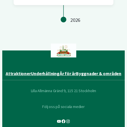
2026
Attraktioner
Underhållning
År för år
Byggnader & områden
Lilla Allmänna Gränd 9, 115 21 Stockholm
Följ oss på sociala medier
YouTube
Facebook
Instagram