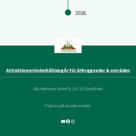
2026
Attraktioner
Underhållning
År för år
Byggnader & områden
Lilla Allmänna Gränd 9, 115 21 Stockholm
Följ oss på sociala medier
YouTube
Facebook
Instagram