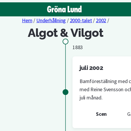
Hem
/
Underhållning
/
2000-talet
/
2002
/
Algot & Vilgot
1883
juli 2002
Barnföreställning med c
med Reine Svensson och
juli månad.
Scen
G