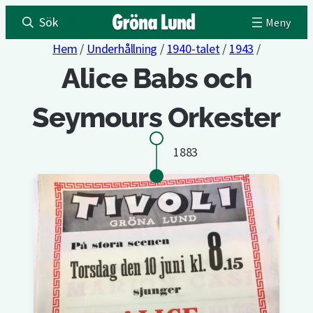
Sök
Hem
/
Underhållning
/
1940-talet
/
1943
/
Alice Babs och
Seymours Orkester
1883