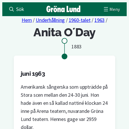
Sök
Hem
/
Underhållning
/
1960-talet
/
1963
/
Anita O´Day
1883
juni 1963
Amerikansk sångerska som uppträdde på
Stora scen mellan den 24-30 juni. Hon
hade även en så kallad nattiné klockan 24
inne på Arena teatern, nuvarande Gröna
Lund teatern. Hennes gage var 2959
dollar.