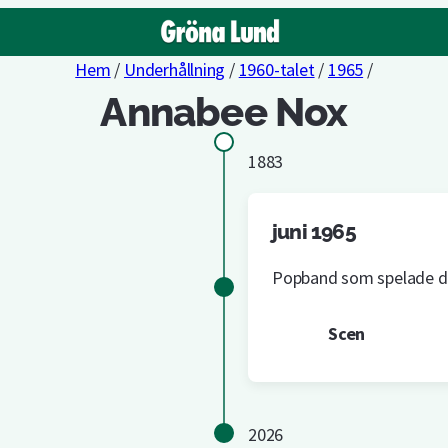
Hem
/
Underhållning
/
1960-talet
/
1965
/
Annabee Nox
1883
juni 1965
Popband som spelade de
Scen
2026