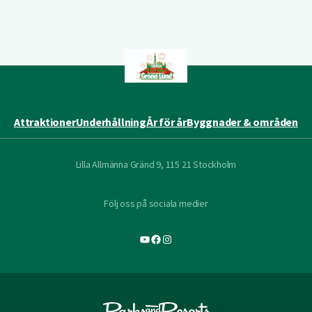
Attraktioner
Underhållning
År för år
Byggnader & områden
Lilla Allmänna Gränd 9, 115 21 Stockholm
Följ oss på sociala medier
YouTube
Facebook
Instagram