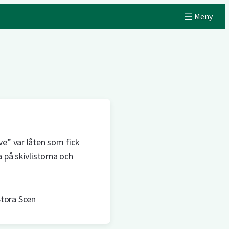
e” var låten som fick
 på skivlistorna och
tora Scen