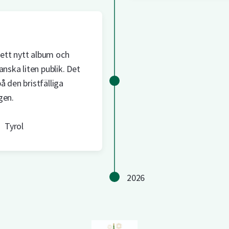
tt nytt album och
anska liten publik. Det
 den bristfälliga
gen.
Tyrol
2026