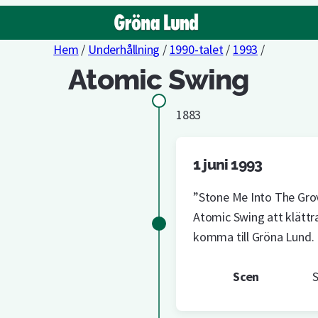
Hem
/
Underhållning
/
1990-talet
/
1993
/
Atomic Swing
1883
1 juni 1993
”Stone Me Into The Grov
Atomic Swing att klättra
komma till Gröna Lund.
Scen
S