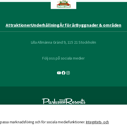
Attraktioner
Underhållning
År för år
Byggnader & områden
Lilla Allmänna Gränd 9, 115 21 Stockholm
Följ oss på sociala medier
YouTube
Facebook
Instagram
 anpassa marknadsföring och för sociala mediefunktioner.
Integritets- och