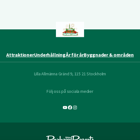
Attraktioner
Underhållning
År för år
Byggnader & områden
Lilla Allmänna Gränd 9, 115 21 Stockholm
Följ oss på sociala medier
YouTube
Facebook
Instagram