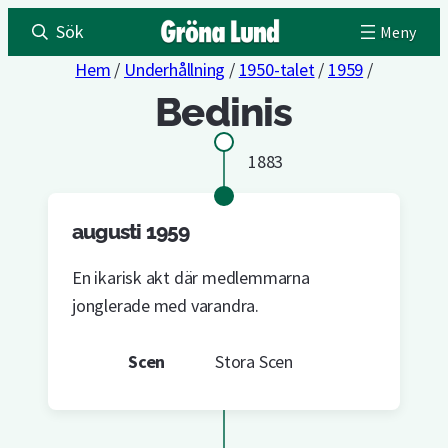
Sök
Hem
/
Underhållning
/
1950-talet
/
1959
/
Bedinis
1883
augusti 1959
En ikarisk akt där medlemmarna
jonglerade med varandra.
Scen
Stora Scen