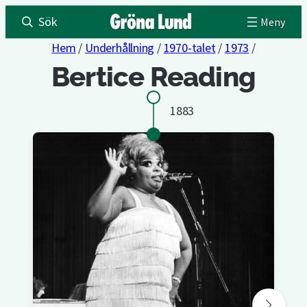
Sök
Hem
/
Underhållning
/
1970-talet
/
1973
/
Bertice Reading
1883