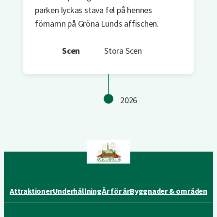
parken lyckas stava fel på hennes
förnamn på Gröna Lunds affischen.
Scen
Stora Scen
2026
Attraktioner
Underhållning
År för år
Byggnader & områden