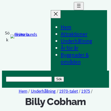
Hem
Sö
Attraktioner
k
Underhållning
År för år
Byggnader &
områden
Sök
Sök
Hem
/
Underhållning
/
1970-talet
/
1975
/
Billy Cobham