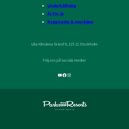
Underhållning
År för år
Byggnader & områden
Lilla Allmänna Gränd 9, 115 21 Stockholm
Följ oss på sociala medier
YouTube
Facebook
Instagram