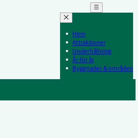
Hem
Attraktioner
Underhållning
År för år
Byggnader & områden