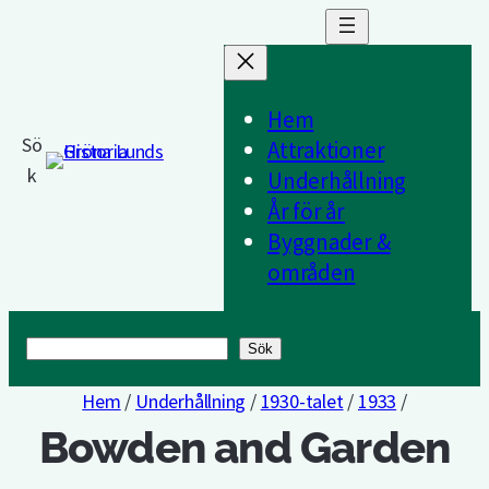
Hem
Sö
Attraktioner
k
Underhållning
År för år
Byggnader &
områden
Sök
Sök
Hem
/
Underhållning
/
1930-talet
/
1933
/
Bowden and Garden