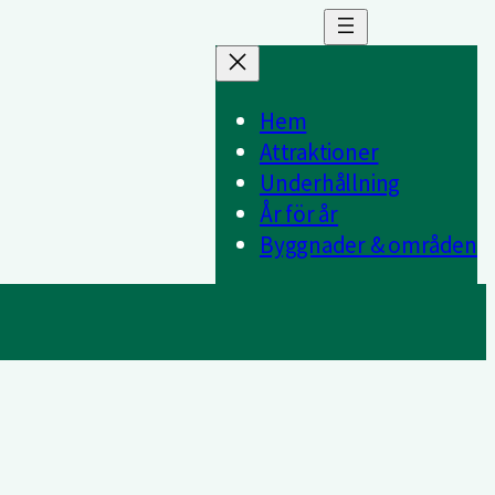
Hem
Attraktioner
Underhållning
År för år
Byggnader & områden