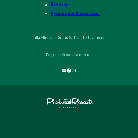
År för år
Byggnader & områden
Lilla Allmänna Gränd 9, 115 21 Stockholm
Följ oss på sociala medier
YouTube
Facebook
Instagram