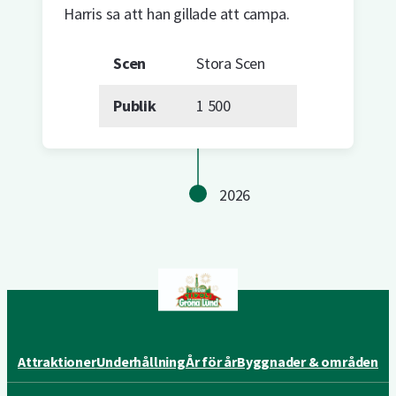
Harris sa att han gillade att campa.
Scen
Stora Scen
Publik
1 500
2026
Attraktioner
Underhållning
År för år
Byggnader & områden