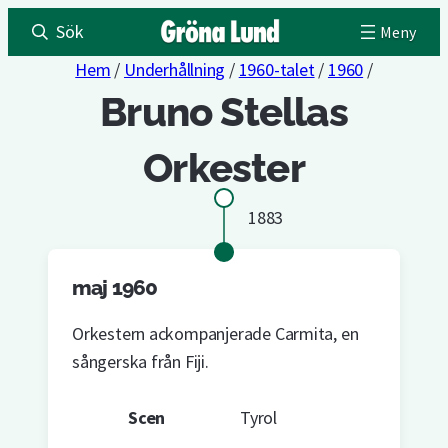
Sök
Hem
/
Underhållning
/
1960-talet
/
1960
/
Bruno Stellas
Orkester
1883
maj 1960
Orkestern ackompanjerade Carmita, en
sångerska från Fiji.
Scen
Tyrol