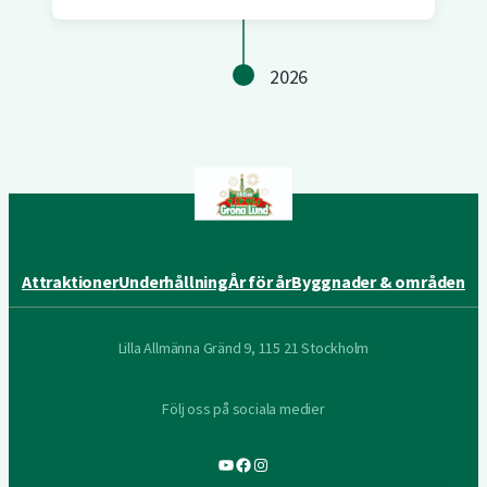
2026
Attraktioner
Underhållning
År för år
Byggnader & områden
Lilla Allmänna Gränd 9, 115 21 Stockholm
Följ oss på sociala medier
YouTube
Facebook
Instagram