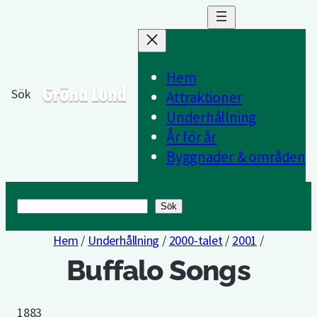
Hem
Sök
Attraktioner
Underhållning
År för år
Byggnader & områden
Sök
Sök
Hem
/
Underhållning
/
2000-talet
/
2001
/
Buffalo Songs
1883