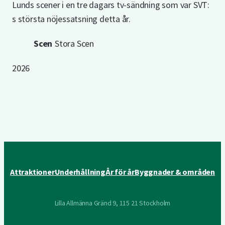
Lunds scener i en tre dagars tv-sändning som var SVT:
s största nöjessatsning detta år.
Scen
Stora Scen
2026
Attraktioner
Underhållning
År för år
Byggnader & områden
Lilla Allmänna Gränd 9, 115 21 Stockholm