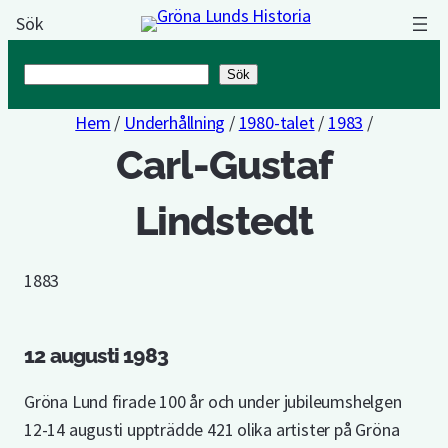
Sök
Sök
Sök
Hem
/
Underhållning
/
1980-talet
/
1983
/
Carl-Gustaf
Lindstedt
1883
12 augusti 1983
Gröna Lund firade 100 år och under jubileumshelgen
12-14 augusti uppträdde 421 olika artister på Gröna