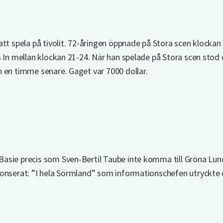
att spela på tivolit. 72-åringen öppnade på Stora scen klockan
 In mellan klockan 21-24. När han spelade på Stora scen stod de
 en timme senare. Gaget var 7000 dollar.
asie precis som Sven-Bertil Taube inte komma till Gröna Lun
nonserat: ”I hela Sörmland” som informationschefen utryckte 