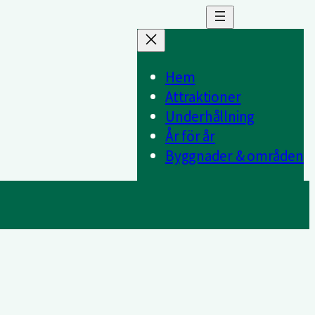
Hem
Attraktioner
Underhållning
År för år
Byggnader & områden