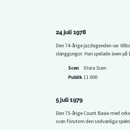
24 juli 1978
Den 74-årige jazzlegenden var tillb
slänggungor. Han spelade även på D
Scen
Stora Scen
Publik
11 000
5 juli 1979
Den 75-årige Count Basie med orkes
scen förutom den sedvanliga spelni