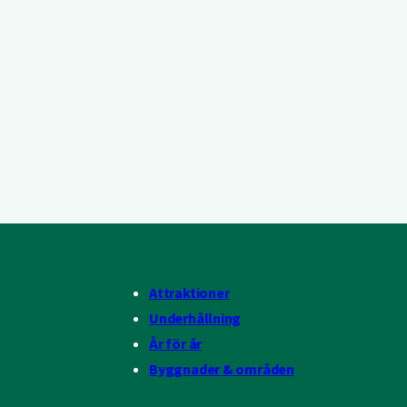
Attraktioner
Underhållning
År för år
Byggnader & områden